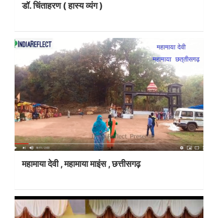
डॉ. चिंताहरण ( हास्य व्यंग )
महामाया देवी , महामाया माइंस , छत्तीसगढ़