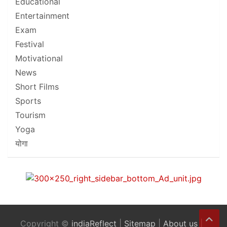
Educational
Entertainment
Exam
Festival
Motivational
News
Short Films
Sports
Tourism
Yoga
योगा
Copyright ©
indiaReflect
|
Sitemap
|
About us
|