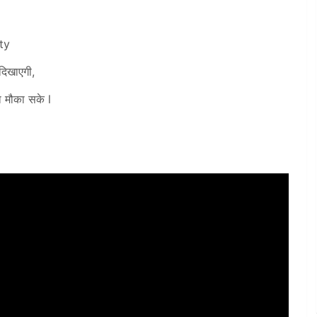
ty
िखाएगी,
ा मौका सके l