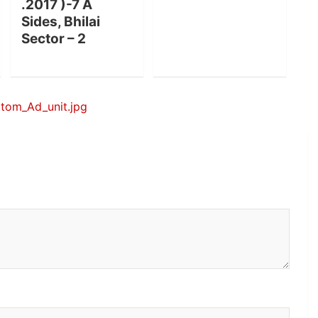
.2017 )-7 A
Sides, Bhilai
Sector – 2