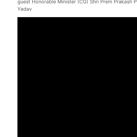
guest Honorable Minister (CG) Shri Prem Prakash P
Yadav