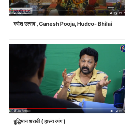
गणेश उत्सव , Ganesh Pooja, Hudco- Bhilai
बुद्धिमान शराबी ( हास्य व्यंग )