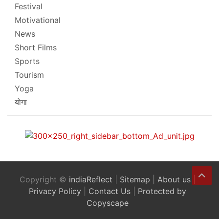
Festival
Motivational
News
Short Films
Sports
Tourism
Yoga
योगा
Copyright ©
indiaReflect
|
Sitemap
|
About us
|
Privacy Policy
|
Contact Us
|
Protected by
Copyscape