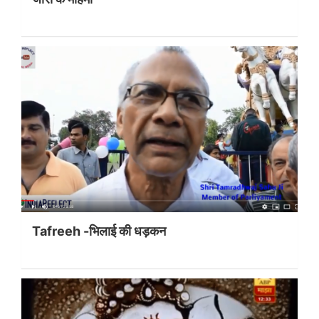
Tafreeh -भिलाई की धड़कन